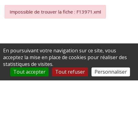
Impossible de trouver la fiche : F13971.xml
En poursuivant votre navigation sur ce site, vous
acceptez la mise en place de cookies pour réaliser des
Simple. Accueillant. Le
statistiques de visites.
Tout accepter
Tout refuser
Personnaliser
village de Neufvy-sur-
Aronde et son équipe !