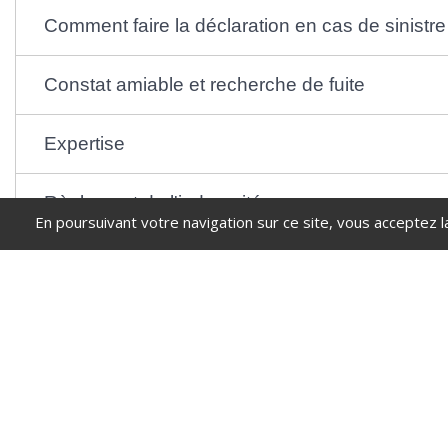
Comment faire la déclaration en cas de sinistre
Constat amiable et recherche de fuite
Expertise
Règlement de l'indemnité
En poursuivant votre navigation sur ce site, vous acceptez l
Textes de référence
Questions ? Réponses !
Copropriété : quelle assurance pour les parties communes