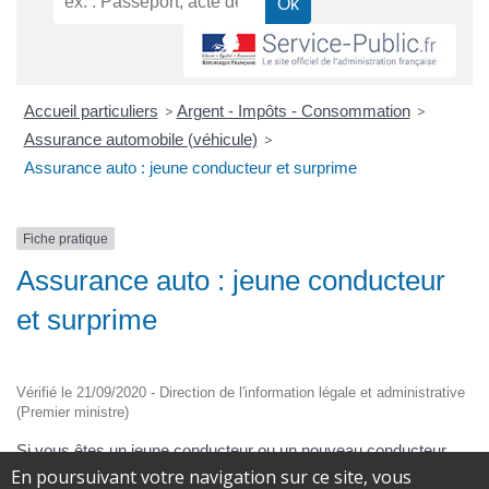
Accueil particuliers
>
Argent - Impôts - Consommation
>
Assurance automobile (véhicule)
>
Assurance auto : jeune conducteur et surprime
Fiche pratique
Assurance auto : jeune conducteur
et surprime
Vérifié le 21/09/2020 - Direction de l'information légale et administrative
(Premier ministre)
Si vous êtes un jeune conducteur ou un nouveau conducteur,
l'assureur peut vous appliquer un supplément de prime pour
En poursuivant votre navigation sur ce site, vous