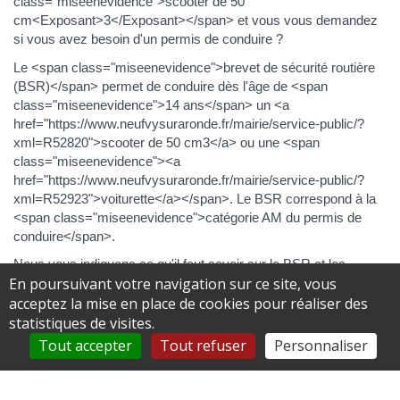
class="miseenevidence">scooter de 50
cm<Exposant>3</Exposant></span> et vous vous demandez
si vous avez besoin d'un permis de conduire ?
Le <span class="miseenevidence">brevet de sécurité routière
(BSR)</span> permet de conduire dès l'âge de <span
class="miseenevidence">14 ans</span> un <a
href="https://www.neufvysuraronde.fr/mairie/service-public/?
xml=R52820">scooter de 50 cm3</a> ou une <span
class="miseenevidence"><a
href="https://www.neufvysuraronde.fr/mairie/service-public/?
xml=R52923">voiturette</a></span>. Le BSR correspond à la
<span class="miseenevidence">catégorie AM du permis de
conduire</span>.
Nous vous indiquons ce qu'il faut savoir sur le BSR et les
En poursuivant votre navigation sur ce site, vous
étapes à suivre pour l'obtenir.
acceptez la mise en place de cookies pour réaliser des
statistiques de visites.
Tout replier
Tout déplier
Tout accepter
Tout refuser
Personnaliser
Vérifier quels véhicules vous pouvez conduire