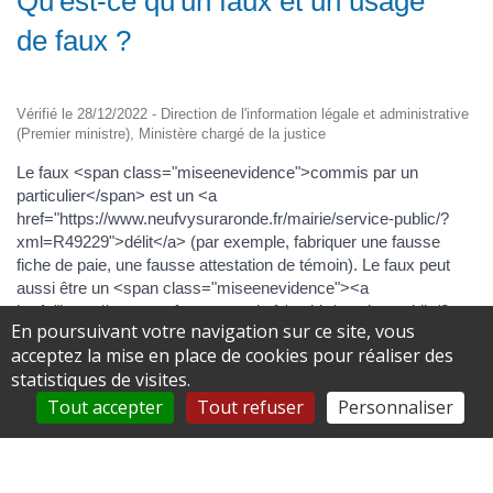
Qu'est-ce qu'un faux et un usage
de faux ?
Vérifié le 28/12/2022 - Direction de l'information légale et administrative
(Premier ministre), Ministère chargé de la justice
Le faux <span class="miseenevidence">commis par un
particulier</span> est un <a
href="https://www.neufvysuraronde.fr/mairie/service-public/?
xml=R49229">délit</a> (par exemple, fabriquer une fausse
fiche de paie, une fausse attestation de témoin). Le faux peut
aussi être un <span class="miseenevidence"><a
href="https://www.neufvysuraronde.fr/mairie/service-public/?
En poursuivant votre navigation sur ce site, vous
xml=R49230">crime</a></span> (par exemple, fabriquer de la
acceptez la mise en place de cookies pour réaliser des
fausse monnaie). En cas d'<span
statistiques de visites.
class="miseenevidence">usage de ce faux</span>, la loi le
punit de manière distincte, car une autre personne a pu fabriquer
Tout accepter
Tout refuser
Personnaliser
le faux. En règle générale, l'usage de faux est puni des mêmes
peines que le faux. La tentative pour ces 2 infractions est aussi
sanctionnée. Il existe plusieurs types de faux.