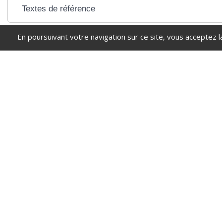
Textes de référence
En poursuivant votre navigation sur ce site, vous acceptez l
Pour en savoir plus
Points numériques
Ministère chargé de l'intérieur
©
Direction de l'information légale et administrative
comarquage developpé par
baseo.io
Simple. Accueilla