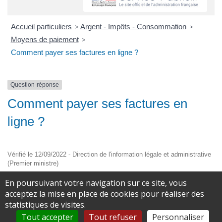
Accueil particuliers
>
Argent - Impôts - Consommation
>
Moyens de paiement
>
Comment payer ses factures en ligne ?
Question-réponse
Comment payer ses factures en
ligne ?
Vérifié le 12/09/2022 - Direction de l'information légale et administrative
(Premier ministre)
Vous pouvez régler vos factures en ligne en utilisant un site
En poursuivant votre navigation sur ce site, vous
internet.
acceptez la mise en place de cookies pour réaliser des
statistiques de visites.
Le paiement se fait avec ou sans votre carte bancaire.
Tout accepter
Tout refuser
Personnaliser